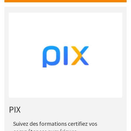
Picto
Titre
PIX
Description
Suivez des formations certifiez vos