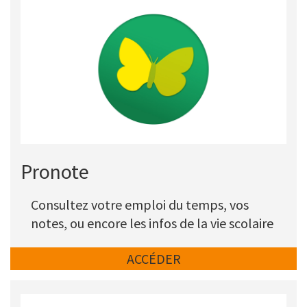
Picto
Titre
Pronote
Description
Consultez votre emploi du temps, vos
notes, ou encore les infos de la vie scolaire
Lien
ACCÉDER
Picto