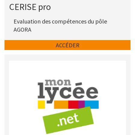
Titre
CERISE pro
Description
Evaluation des compétences du pôle
AGORA
Lien
ACCÉDER
Picto