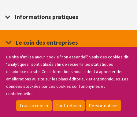
Informations pratiques
Le coin des entreprises
Ce site n'utilise aucun cookie "non essentiel". Seuls des cookies dit
ESPACE PRIVÉ
"analytiques" sont utilisés afin de recueillir les statistiques
d'audience du site. Ces informations nous aident à apporter des
NOUS REJOINDRE
améliorations au site sur les plans éditoriaux et ergonomiques. Les
données stockées par ces cookies sont anonymes et
confidentielles.
Footer
Sidebar_menu
MENTIONS LÉGALES
links
Tout accepter
Tout refuser
Personnaliser
POLITIQUE DE CONFIDENTIALITÉ
CONTACT
LOCALISATION
ESPACE PRIVÉ
FAIRE UN DON
GESTION DES COOKIES
PLAN DU SITE