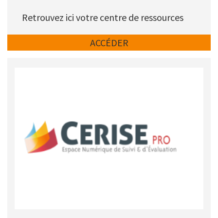
Description
Retrouvez ici votre centre de ressources
Lien
ACCÉDER
Picto