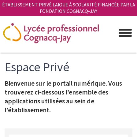
Aller
Panneau de gestion des cookies
ÉTABLISSEMENT PRIVÉ LAÏQUE À SCOLARITÉ FINANCÉE PAR LA
au
FONDATION COGNACQ-JAY
contenu
principal
Espace Privé
Bienvenue sur le portail numérique. Vous
Introduction
trouverez ci-dessous l’ensemble des
applications utilisées au sein de
l’établissement.
Lien