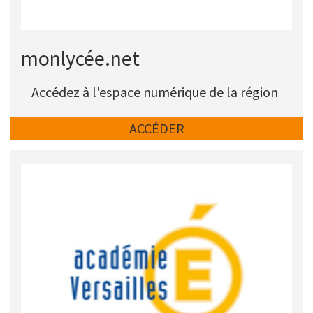
Titre
monlycée.net
Description
Accédez à l'espace numérique de la région
Lien
ACCÉDER
Picto