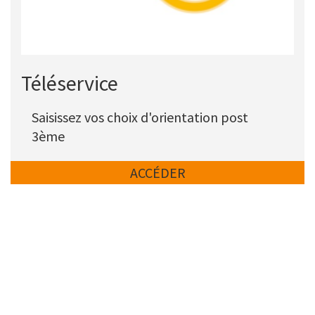
Titre
Téléservice
Description
Saisissez vos choix d'orientation post
3ème
Lien
ACCÉDER