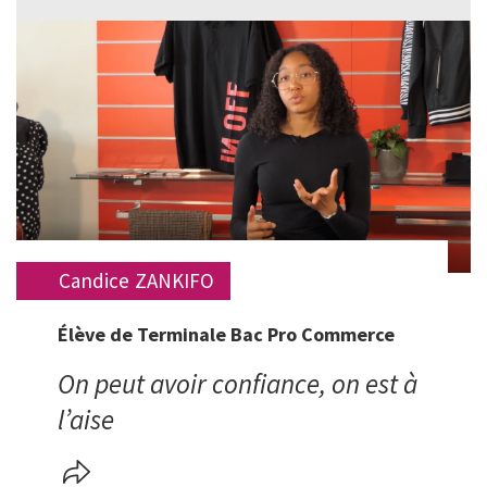
Image
Candice
ZANKIFO
Prénom
Nom
Élève de Terminale Bac Pro Commerce
Statut
On peut avoir confiance, on est à
Verbatim
l’aise