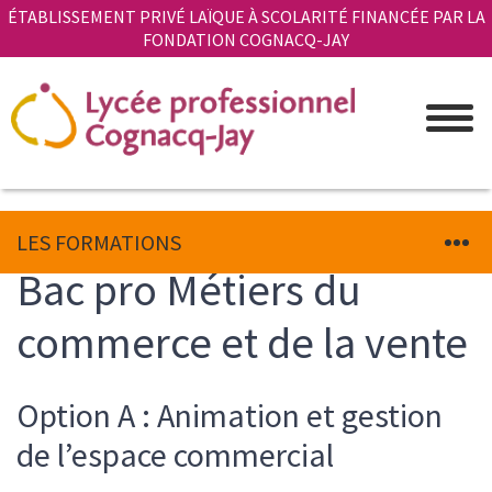
Aller
Panneau de gestion des cookies
ÉTABLISSEMENT PRIVÉ LAÏQUE À SCOLARITÉ FINANCÉE PAR LA
au
FONDATION COGNACQ-JAY
contenu
principal
LES FORMATIONS
Bac pro Métiers du
commerce et de la vente
Option A : Animation et gestion
Strate
Texte
chiffres
d'introduction
de l’espace commercial
clés