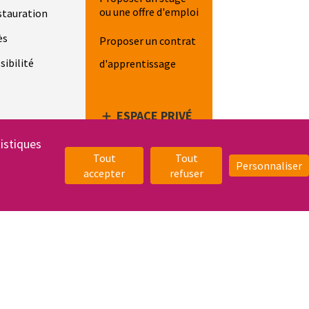
ou une offre d'emploi
stauration
ès
Proposer un contrat
sibilité
d'apprentissage
ESPACE PRIVÉ
tistiques
NOUS
Tout
Tout
REJOINDRE
Personnaliser
accepter
refuser