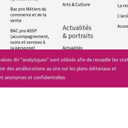
Arts & Culture
La re
Bac pro Métiers du
commerce et de la
L'acc
vente
Actualités
Acces
BAC pro ASSP
& portraits
(accompagnement,
soins et services à
la personne)
Actualités
BAC ASSP
Portraits
okies dit "analytiques" sont utilisés afin de recueillir les sta
Accompagnement
er des améliorations au site sur les plans éditoriaux et
Soins et Services à
la Personne
t anonymes et confidentielles.
Terminale en
apprentissage
BAC pro AGORA
(assistance à la
gestion des
organisations et
leurs activités)