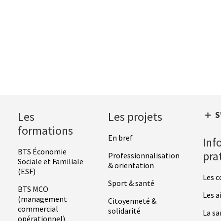
Les
Les projets
S
formations
En bref
Inf
BTS Économie
pra
Professionnalisation
Sociale et Familiale
& orientation
(ESF)
Les c
Sport & santé
BTS MCO
Les a
(management
Citoyenneté &
commercial
solidarité
La sa
opérationnel)