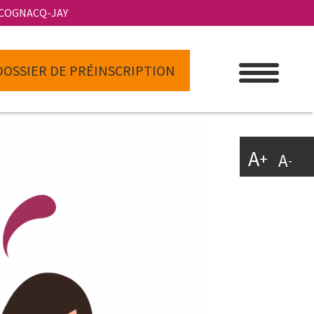
 COGNACQ-JAY
DOSSIER DE PRÉINSCRIPTION
A
+
A
-