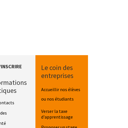
'INSCRIRE
Le coin des
entreprises
ormations
tiques
Accueillir nos élèves
ou nos étudiants
ontacts
Verser la taxe
ides
d'apprentissage
nté
Proposer un stage