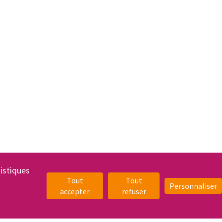
tistiques
Tout
Tout
Personnaliser
accepter
refuser