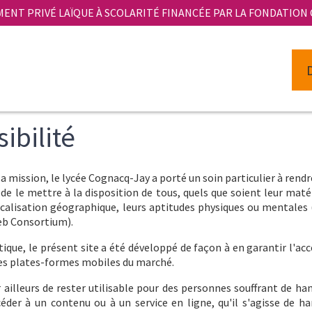
MENT PRIVÉ LAÏQUE À SCOLARITÉ FINANCÉE PAR LA FONDATION
ibilité
sa mission, le lycée Cognacq-Jay a porté un soin particulier à rendre
 de le mettre à la disposition de tous, quels que soient leur matér
ocalisation géographique, leurs aptitudes physiques ou mentales (d
b Consortium).
ique, le présent site a été développé de façon à en garantir l'acce
les plates-formes mobiles du marché.
ar ailleurs de rester utilisable pour des personnes souffrant de ha
éder à un contenu ou à un service en ligne, qu'il s'agisse de ha