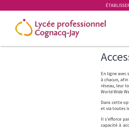
Aller
Panneau de gestion des cookies
ÉTABLISSE
au
contenu
principal
Access
Corps
Texte
En ligne avec 
du
à chacun, afin
texte
réseau, leur l
World Wide We
Dans cette opt
et via toutes 
Il s'efforce p
capacité à acc