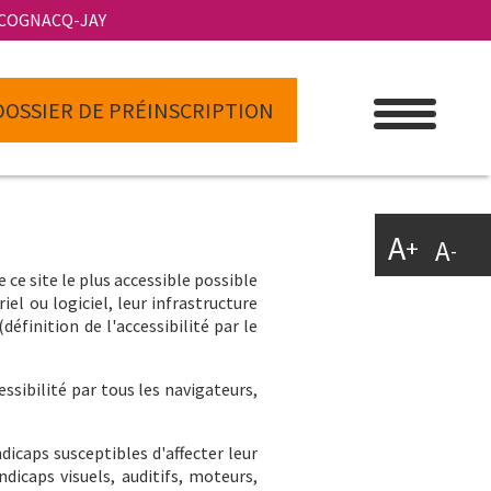
 COGNACQ-JAY
DOSSIER DE PRÉINSCRIPTION
A
+
A
-
 ce site le plus accessible possible
iel ou logiciel, leur infrastructure
éfinition de l'accessibilité par le
ssibilité par tous les navigateurs,
ndicaps susceptibles d'affecter leur
ndicaps visuels, auditifs, moteurs,