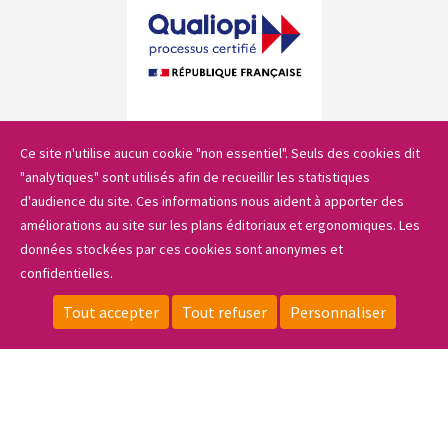
Ce site n'utilise aucun cookie "non essentiel". Seuls des cookies dit
Le lycée
"analytiques" sont utilisés afin de recueillir les statistiques
d'audience du site. Ces informations nous aident à apporter des
Les formations
améliorations au site sur les plans éditoriaux et ergonomiques. Les
données stockées par ces cookies sont anonymes et
confidentielles.
Sidebar_menu
Les projets
Tout accepter
Tout refuser
Personnaliser
CONTACT
LOCALISATION
ESPACE PRIVÉ
FAIRE UN DON
Actualités & portraits
S'INSCRIRE