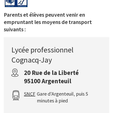
Parents et élèves peuvent venir en
empruntant les moyens de transport
suivants :
Nom
Lycée professionnel
du
Cognacq-Jay
lycée
Adresse
20 Rue de la Liberté
postale
95100 Argenteuil
SNCF
Gare d'Argenteuil, puis 5
minutes à pied