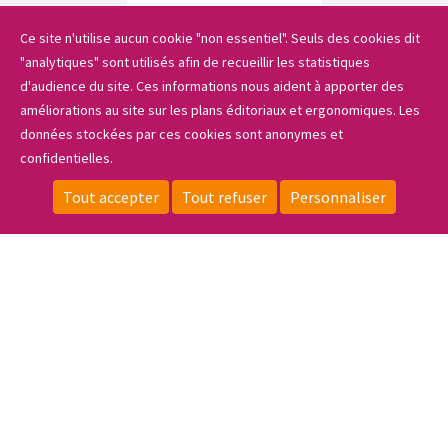
Ce site n'utilise aucun cookie "non essentiel". Seuls des cookies dit
"analytiques" sont utilisés afin de recueillir les statistiques
Le lycée
d'audience du site. Ces informations nous aident à apporter des
améliorations au site sur les plans éditoriaux et ergonomiques. Les
Les formations
données stockées par ces cookies sont anonymes et
confidentielles.
Sidebar_menu
Tout accepter
Tout refuser
Personnaliser
Les projets
CONTACT
LOCALISATION
ESPACE PRIVÉ
FAIRE UN DON
Actualités & portraits
S'INSCRIRE
Informations pratiques