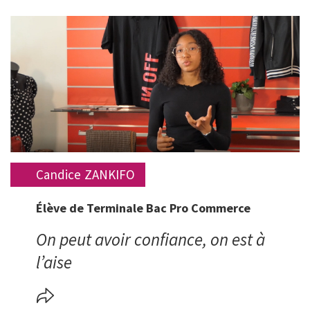
Image
Prénom
Candice
Nom
ZANKIFO
Statut
Élève de Terminale Bac Pro Commerce
Verbatim
On peut avoir confiance, on est à
l’aise